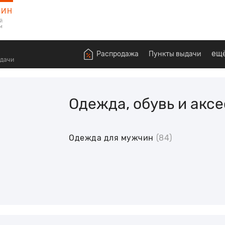
ЗИН
й
м
ещ
Распродажа
Пункты выдачи
ыдачи
Одежда, обувь и акс
Одежда для мужчин
(84)