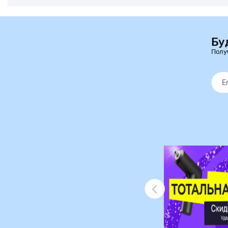
Бу
Полу
Ликвидация